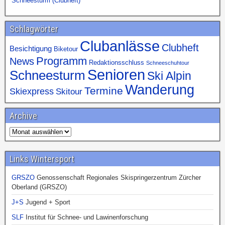
Schneesturm (Clubheft)
Schlagwörter
Clubanlässe
Clubheft
Besichtigung
Biketour
Programm
News
Redaktionsschluss
Schneeschuhtour
Senioren
Schneesturm
Ski Alpin
Wanderung
Termine
Skiexpress
Skitour
Archive
Links Wintersport
GRSZO
Genossenschaft Regionales Skispringerzentrum Zürcher
Oberland (GRSZO)
J+S
Jugend + Sport
SLF
Institut für Schnee- und Lawinenforschung